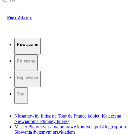
Foto: AFP
Piotr Żelazny
Powiązane
Polecane
Najnowsze
Tagi
Niesamowity finisz na Tour de France kobiet. Katarzyna
Niewiadoma-Phinney liderką
Master Plany szansą na poprawę kondycji polskiego sportu.
Słowenia świetnym przykładem