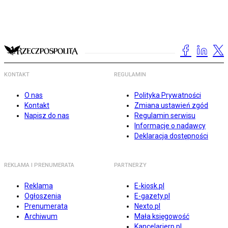
KONTAKT
REGULAMIN
O nas
Polityka Prywatności
Kontakt
Zmiana ustawień zgód
Napisz do nas
Regulamin serwisu
Informacje o nadawcy
Deklaracja dostępności
REKLAMA I PRENUMERATA
PARTNERZY
Reklama
E-kiosk.pl
Ogłoszenia
E-gazety.pl
Prenumerata
Nexto.pl
Archiwum
Mała księgowość
Kancelarierp.pl