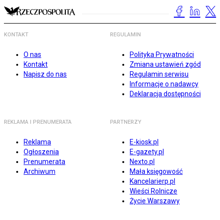
KONTAKT
REGULAMIN
O nas
Polityka Prywatności
Kontakt
Zmiana ustawień zgód
Napisz do nas
Regulamin serwisu
Informacje o nadawcy
Deklaracja dostępności
REKLAMA I PRENUMERATA
PARTNERZY
Reklama
E-kiosk.pl
Ogłoszenia
E-gazety.pl
Prenumerata
Nexto.pl
Archiwum
Mała księgowość
Kancelarierp.pl
Wieści Rolnicze
Życie Warszawy