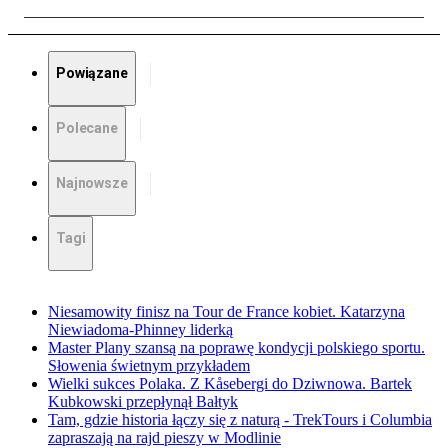
Powiązane
Polecane
Najnowsze
Tagi
Niesamowity finisz na Tour de France kobiet. Katarzyna
Niewiadoma-Phinney liderką
Master Plany szansą na poprawę kondycji polskiego sportu.
Słowenia świetnym przykładem
Wielki sukces Polaka. Z Kåsebergi do Dziwnowa. Bartek
Kubkowski przepłynął Bałtyk
Tam, gdzie historia łączy się z naturą - TrekTours i Columbia
zapraszają na rajd pieszy w Modlinie