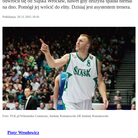
odwrócił się od Śląska Wrocław, nawet gdy drużyna spadła niemal
na dno. Pomógł jej wrócić do elity. Dzisiaj jest asystentem trenera.
Publikacja:
26.11.2015 16:01
Foto: PLK.pl/Wikimedia Commons, Andrzej Romanowski AR Andrzej Romanowski
Piotr Wesołowicz