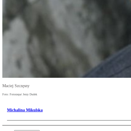
Maciej Szczęsny
Foto: Fotorzepa/ Jerzy Dudek
Michalina Mikulska