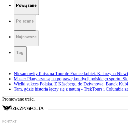
Powiązane
Polecane
Najnowsze
Tagi
Niesamowity finisz na Tour de France kobiet. Katarzyna Niew
Master Plany szansą na poprawę kondycji polskiego sportu. S
Wielki sukces Polaka. Z Kåsebergi do Dziwnowa. Bartek Kubk
Tam, gdzie historia łączy się z naturą - TrekTours i Columbia z
Promowane treści
KONTAKT