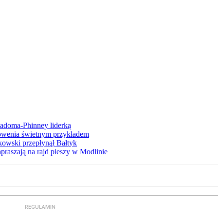
iadoma-Phinney liderką
łowenia świetnym przykładem
owski przepłynął Bałtyk
apraszają na rajd pieszy w Modlinie
REGULAMIN