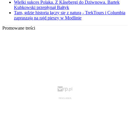
Wielki sukces Polaka. Z Kåsebergi do Dziwnowa. Bartek
Kubkowski przepłynął Bałtyk
Tam, gdzie historia łączy się z naturą - TrekTours i Columbia
zapraszają na rajd pieszy w Modlinie
Promowane treści