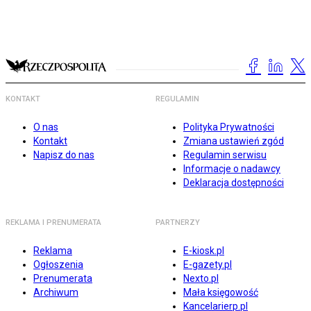
KONTAKT
REGULAMIN
O nas
Polityka Prywatności
Kontakt
Zmiana ustawień zgód
Napisz do nas
Regulamin serwisu
Informacje o nadawcy
Deklaracja dostępności
REKLAMA I PRENUMERATA
PARTNERZY
Reklama
E-kiosk.pl
Ogłoszenia
E-gazety.pl
Prenumerata
Nexto.pl
Archiwum
Mała księgowość
Kancelarierp.pl