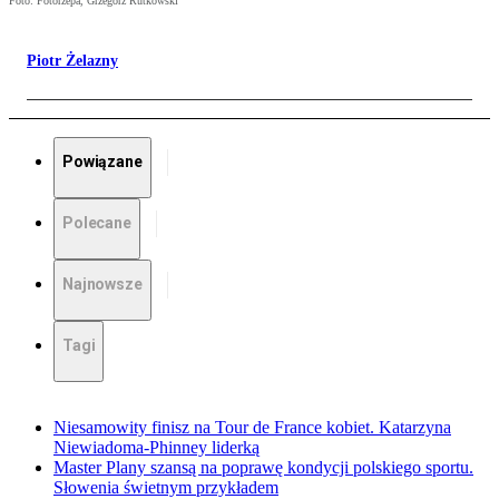
Foto: Fotorzepa, Grzegorz Rutkowski
Piotr Żelazny
Powiązane
Polecane
Najnowsze
Tagi
Niesamowity finisz na Tour de France kobiet. Katarzyna
Niewiadoma-Phinney liderką
Master Plany szansą na poprawę kondycji polskiego sportu.
Słowenia świetnym przykładem