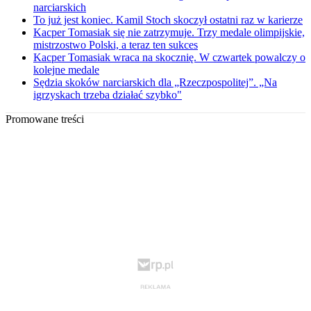
narciarskich
To już jest koniec. Kamil Stoch skoczył ostatni raz w karierze
Kacper Tomasiak się nie zatrzymuje. Trzy medale olimpijskie,
mistrzostwo Polski, a teraz ten sukces
Kacper Tomasiak wraca na skocznię. W czwartek powalczy o
kolejne medale
Sędzia skoków narciarskich dla „Rzeczpospolitej”. „Na
igrzyskach trzeba działać szybko"
Promowane treści