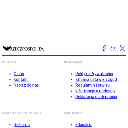
KONTAKT
REGULAMIN
O nas
Polityka Prywatności
Kontakt
Zmiana ustawień zgód
Napisz do nas
Regulamin serwisu
Informacje o nadawcy
Deklaracja dostępności
REKLAMA I PRENUMERATA
PARTNERZY
Reklama
E-kiosk.pl