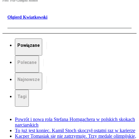
Foto: PAP/Grzegorz Momot
Olgierd Kwiatkowski
Powiązane
Polecane
Najnowsze
Tagi
Powrót i nowa rola Stefana Horngachera w polskich skokach
narciarskich
To już jest koniec. Kamil Stoch skoczył ostatni raz w karierze
Kacper Tomasiak się nie zatrzymuje. Trzy medale olimpijskie,