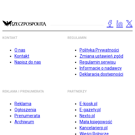
KONTAKT
REGULAMIN
O nas
Polityka Prywatności
Kontakt
Zmiana ustawień zgód
Napisz do nas
Regulamin serwisu
Informacje o nadawcy
Deklaracja dostępności
REKLAMA I PRENUMERATA
PARTNERZY
Reklama
E-kiosk.pl
Ogłoszenia
E-gazety.pl
Prenumerata
Nexto.pl
Archiwum
Mała księgowość
Kancelarierp.pl
Wieści Rolnicze