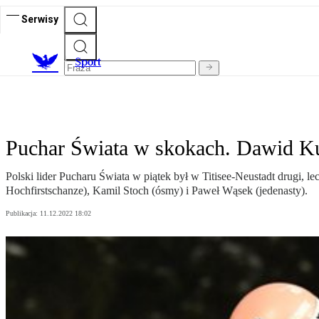
Serwisy
S
port
Puchar Świata w skokach. Dawid Ku
Polski lider Pucharu Świata w piątek był w Titisee-Neustadt drugi, l
Hochfirstschanze), Kamil Stoch (ósmy) i Paweł Wąsek (jedenasty).
Publikacja:
11.12.2022 18:02