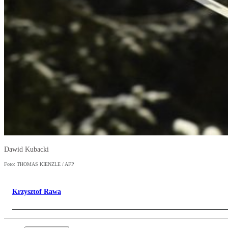
Dawid Kubacki
Foto: THOMAS KIENZLE / AFP
Krzysztof Rawa