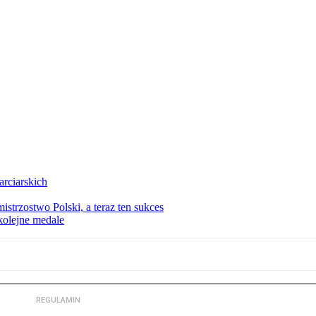
arciarskich
istrzostwo Polski, a teraz ten sukces
kolejne medale
REGULAMIN