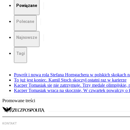
Powiązane
Polecane
Najnowsze
Tagi
Powrót i nowa rola Stefana Horngachera w polskich skokach n
To już jest koniec. Kamil Stoch skoczył ostatni raz w karierze
Kacper Tomasiak się nie zatrzymuje. Trzy medale olimpijskie, m
Kacper Tomasiak wraca na skocznię. W czwartek powalczy o 
Promowane treści
KONTAKT