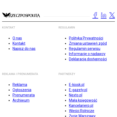
KONTAKT
REGULAMIN
O nas
Polityka Prywatności
Kontakt
Zmiana ustawień zgód
Napisz do nas
Regulamin serwisu
Informacje o nadawcy
Deklaracja dostępności
REKLAMA I PRENUMERATA
PARTNERZY
Reklama
E-kiosk.pl
Ogłoszenia
E-gazety.pl
Prenumerata
Nexto.pl
Archiwum
Mała księgowość
Kancelarierp.pl
Wieści Rolnicze
Życie Warszawy