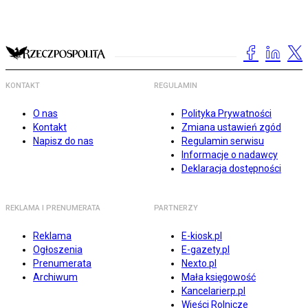
KONTAKT
REGULAMIN
O nas
Polityka Prywatności
Kontakt
Zmiana ustawień zgód
Napisz do nas
Regulamin serwisu
Informacje o nadawcy
Deklaracja dostępności
REKLAMA I PRENUMERATA
PARTNERZY
Reklama
E-kiosk.pl
Ogłoszenia
E-gazety.pl
Prenumerata
Nexto.pl
Archiwum
Mała księgowość
Kancelarierp.pl
Wieści Rolnicze