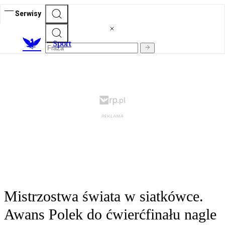
Serwisy
S
port
Mistrzostwa świata w siatkówce.
Awans Polek do ćwierćfinału nagle