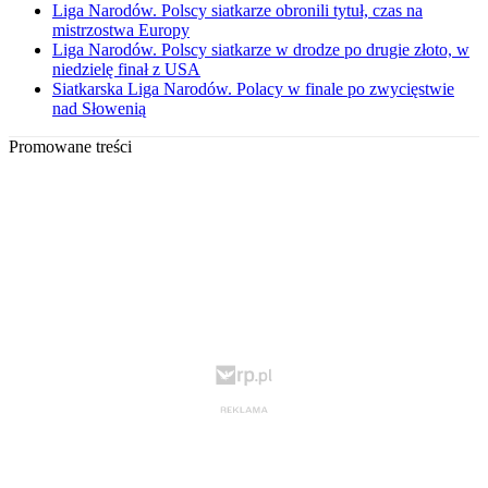
Liga Narodów. Polscy siatkarze obronili tytuł, czas na
mistrzostwa Europy
Liga Narodów. Polscy siatkarze w drodze po drugie złoto, w
niedzielę finał z USA
Siatkarska Liga Narodów. Polacy w finale po zwycięstwie
nad Słowenią
Promowane treści