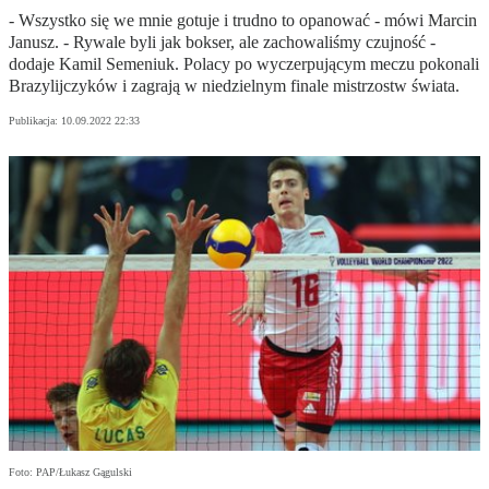
- Wszystko się we mnie gotuje i trudno to opanować - mówi Marcin
Janusz. - Rywale byli jak bokser, ale zachowaliśmy czujność -
dodaje Kamil Semeniuk. Polacy po wyczerpującym meczu pokonali
Brazylijczyków i zagrają w niedzielnym finale mistrzostw świata.
Publikacja:
10.09.2022 22:33
Foto: PAP/Łukasz Gągulski