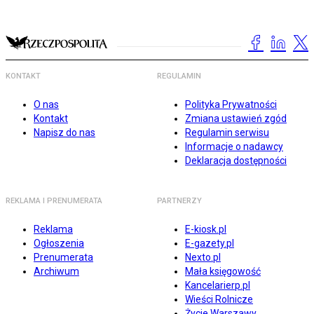
KONTAKT
REGULAMIN
O nas
Polityka Prywatności
Kontakt
Zmiana ustawień zgód
Napisz do nas
Regulamin serwisu
Informacje o nadawcy
Deklaracja dostępności
REKLAMA I PRENUMERATA
PARTNERZY
Reklama
E-kiosk.pl
Ogłoszenia
E-gazety.pl
Prenumerata
Nexto.pl
Archiwum
Mała księgowość
Kancelarierp.pl
Wieści Rolnicze
Życie Warszawy