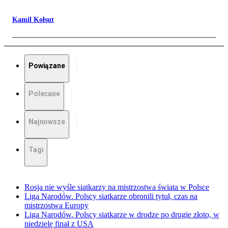
Kamil Kołsut
Powiązane
Polecane
Najnowsze
Tagi
Rosja nie wyśle siatkarzy na mistrzostwa świata w Polsce
Liga Narodów. Polscy siatkarze obronili tytuł, czas na
mistrzostwa Europy
Liga Narodów. Polscy siatkarze w drodze po drugie złoto, w
niedzielę finał z USA