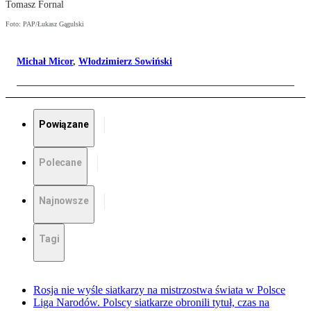
Tomasz Fornal
Foto: PAP/Łukasz Gągulski
Michał Micor
,
Włodzimierz Sowiński
Powiązane
Polecane
Najnowsze
Tagi
Rosja nie wyśle siatkarzy na mistrzostwa świata w Polsce
Liga Narodów. Polscy siatkarze obronili tytuł, czas na