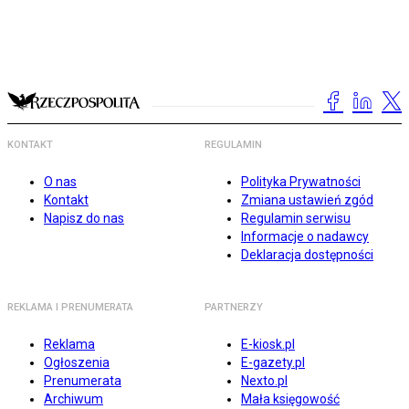
KONTAKT
REGULAMIN
O nas
Polityka Prywatności
Kontakt
Zmiana ustawień zgód
Napisz do nas
Regulamin serwisu
Informacje o nadawcy
Deklaracja dostępności
REKLAMA I PRENUMERATA
PARTNERZY
Reklama
E-kiosk.pl
Ogłoszenia
E-gazety.pl
Prenumerata
Nexto.pl
Archiwum
Mała księgowość