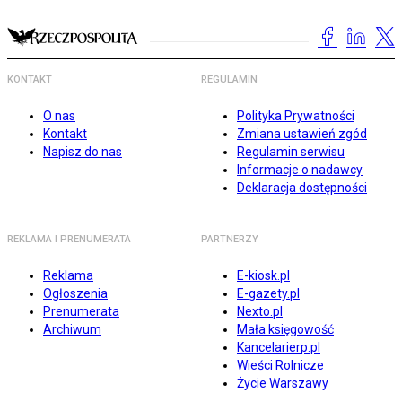
KONTAKT
REGULAMIN
O nas
Polityka Prywatności
Kontakt
Zmiana ustawień zgód
Napisz do nas
Regulamin serwisu
Informacje o nadawcy
Deklaracja dostępności
REKLAMA I PRENUMERATA
PARTNERZY
Reklama
E-kiosk.pl
Ogłoszenia
E-gazety.pl
Prenumerata
Nexto.pl
Archiwum
Mała księgowość
Kancelarierp.pl
Wieści Rolnicze
Życie Warszawy