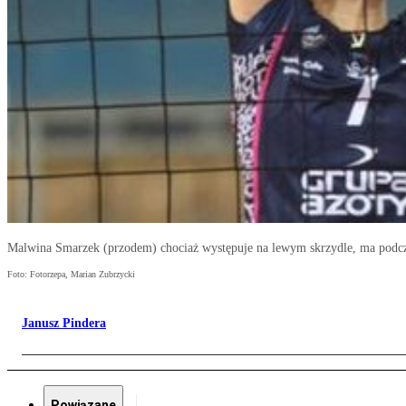
Malwina Smarzek (przodem) chociaż występuje na lewym skrzydle, ma podcz
Foto: Fotorzepa, Marian Zubrzycki
Janusz Pindera
Powiązane