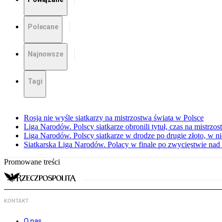
Polecane
Najnowsze
Tagi
Rosja nie wyśle siatkarzy na mistrzostwa świata w Polsce
Liga Narodów. Polscy siatkarze obronili tytuł, czas na mistrzo
Liga Narodów. Polscy siatkarze w drodze po drugie złoto, w ni
Siatkarska Liga Narodów. Polacy w finale po zwycięstwie nad
Promowane treści
KONTAKT
O nas