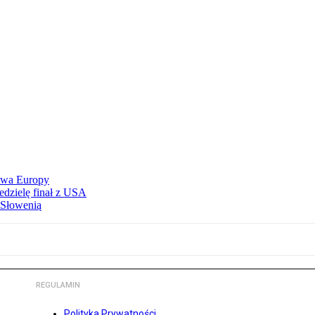
stwa Europy
edzielę finał z USA
 Słowenią
REGULAMIN
Polityka Prywatności