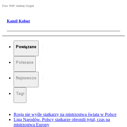
Foto: PAP/ Andrzej Grygiel
Kamil Kołsut
Powiązane
Polecane
Najnowsze
Tagi
Rosja nie wyśle siatkarzy na mistrzostwa świata w Polsce
Liga Narodów. Polscy siatkarze obronili tytuł, czas na
mistrzostwa Europy