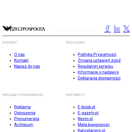
KONTAKT
REGULAMIN
O nas
Polityka Prywatności
Kontakt
Zmiana ustawień zgód
Napisz do nas
Regulamin serwisu
Informacje o nadawcy
Deklaracja dostępności
REKLAMA I PRENUMERATA
PARTNERZY
Reklama
E-kiosk.pl
Ogłoszenia
E-gazety.pl
Prenumerata
Nexto.pl
Archiwum
Mała księgowość
Kancelarierp.pl