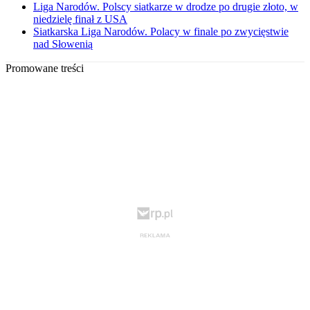
Liga Narodów. Polscy siatkarze w drodze po drugie złoto, w
niedzielę finał z USA
Siatkarska Liga Narodów. Polacy w finale po zwycięstwie
nad Słowenią
Promowane treści