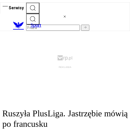
Serwisy
S
port
Ruszyła PlusLiga. Jastrzębie mówią
po francusku