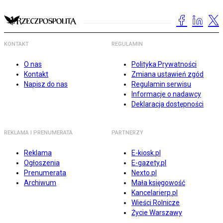
KONTAKT
REGULAMIN
O nas
Polityka Prywatności
Kontakt
Zmiana ustawień zgód
Napisz do nas
Regulamin serwisu
Informacje o nadawcy
Deklaracja dostępności
REKLAMA I PRENUMERATA
PARTNERZY
Reklama
E-kiosk.pl
Ogłoszenia
E-gazety.pl
Prenumerata
Nexto.pl
Archiwum
Mała księgowość
Kancelarierp.pl
Wieści Rolnicze
Życie Warszawy