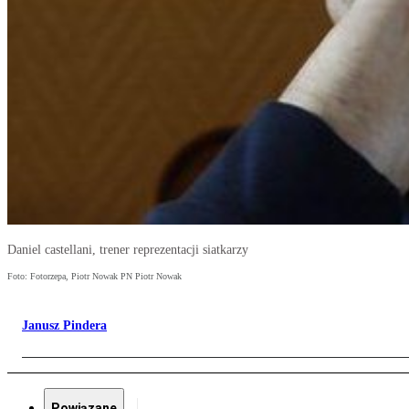
Daniel castellani, trener reprezentacji siatkarzy
Foto: Fotorzepa, Piotr Nowak PN Piotr Nowak
Janusz Pindera
Powiązane