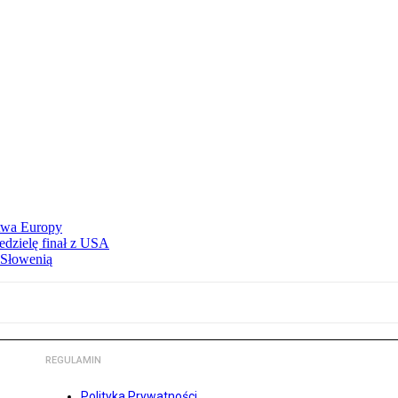
stwa Europy
edzielę finał z USA
 Słowenią
REGULAMIN
Polityka Prywatności