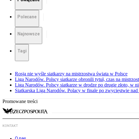
Polecane
Najnowsze
Tagi
Rosja nie wyśle siatkarzy na mistrzostwa świata w Polsce
Liga Narodów. Polscy siatkarze obronili tytuł, czas na mistrzo
Liga Narodów. Polscy siatkarze w drodze po drugie złoto, w ni
Siatkarska Liga Narodów. Polacy w finale po zwycięstwie nad
Promowane treści
KONTAKT
O nas