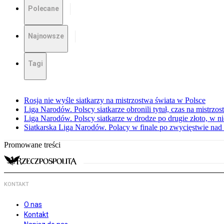
Polecane
Najnowsze
Tagi
Rosja nie wyśle siatkarzy na mistrzostwa świata w Polsce
Liga Narodów. Polscy siatkarze obronili tytuł, czas na mistrzo
Liga Narodów. Polscy siatkarze w drodze po drugie złoto, w ni
Siatkarska Liga Narodów. Polacy w finale po zwycięstwie nad
Promowane treści
KONTAKT
O nas
Kontakt