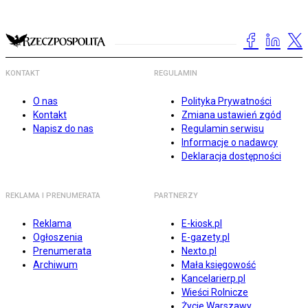
KONTAKT
REGULAMIN
O nas
Polityka Prywatności
Kontakt
Zmiana ustawień zgód
Napisz do nas
Regulamin serwisu
Informacje o nadawcy
Deklaracja dostępności
REKLAMA I PRENUMERATA
PARTNERZY
Reklama
E-kiosk.pl
Ogłoszenia
E-gazety.pl
Prenumerata
Nexto.pl
Archiwum
Mała księgowość
Kancelarierp.pl
Wieści Rolnicze
Życie Warszawy