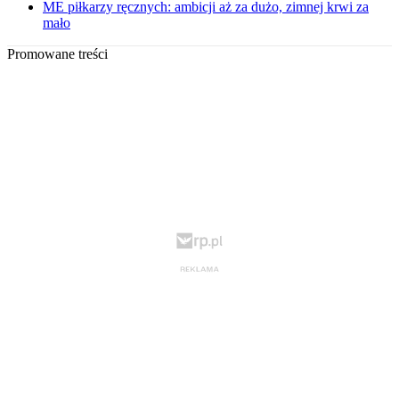
ME piłkarzy ręcznych: ambicji aż za dużo, zimnej krwi za
mało
Promowane treści