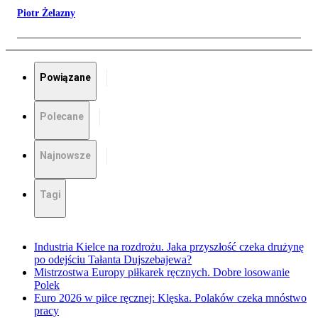
Piotr Żelazny
Powiązane
Polecane
Najnowsze
Tagi
Industria Kielce na rozdrożu. Jaka przyszłość czeka drużynę
po odejściu Tałanta Dujszebajewa?
Mistrzostwa Europy piłkarek ręcznych. Dobre losowanie
Polek
Euro 2026 w piłce ręcznej: Klęska. Polaków czeka mnóstwo
pracy