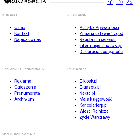
KONTAKT
REGULAMIN
O nas
Polityka Prywatności
Kontakt
Zmiana ustawień zgód
Napisz do nas
Regulamin serwisu
Informacje o nadawcy
Deklaracja dostępności
REKLAMA I PRENUMERATA
PARTNERZY
Reklama
E-kiosk.pl
Ogłoszenia
E-gazety.pl
Prenumerata
Nexto.pl
Archiwum
Mała księgowość
Kancelarierp.pl
Wieści Rolnicze
Życie Warszawy
NASZE WYDARZENIA