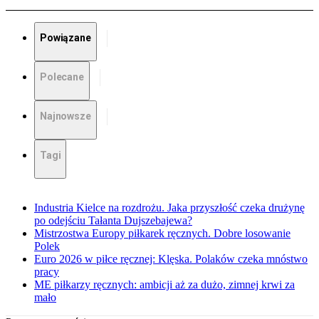
Powiązane
Polecane
Najnowsze
Tagi
Industria Kielce na rozdrożu. Jaka przyszłość czeka drużynę
po odejściu Tałanta Dujszebajewa?
Mistrzostwa Europy piłkarek ręcznych. Dobre losowanie
Polek
Euro 2026 w piłce ręcznej: Klęska. Polaków czeka mnóstwo
pracy
ME piłkarzy ręcznych: ambicji aż za dużo, zimnej krwi za
mało