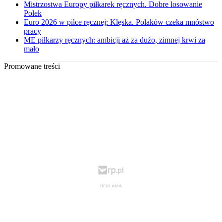
Mistrzostwa Europy piłkarek ręcznych. Dobre losowanie
Polek
Euro 2026 w piłce ręcznej: Klęska. Polaków czeka mnóstwo
pracy
ME piłkarzy ręcznych: ambicji aż za dużo, zimnej krwi za
mało
Promowane treści