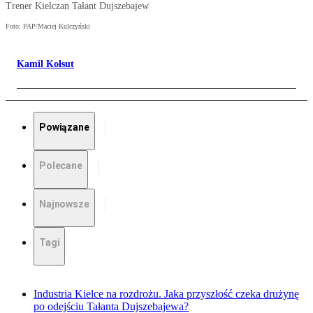
Trener Kielczan Tałant Dujszebajew
Foto: PAP/Maciej Kulczyński
Kamil Kołsut
Powiązane
Polecane
Najnowsze
Tagi
Industria Kielce na rozdrożu. Jaka przyszłość czeka drużynę
po odejściu Tałanta Dujszebajewa?