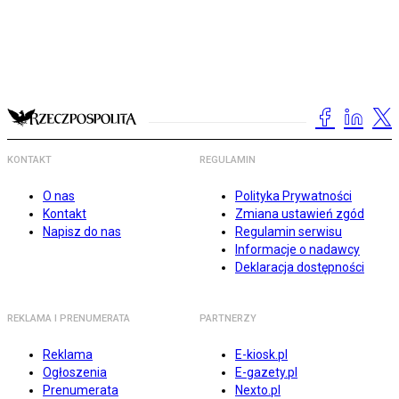
KONTAKT
REGULAMIN
O nas
Polityka Prywatności
Kontakt
Zmiana ustawień zgód
Napisz do nas
Regulamin serwisu
Informacje o nadawcy
Deklaracja dostępności
REKLAMA I PRENUMERATA
PARTNERZY
Reklama
E-kiosk.pl
Ogłoszenia
E-gazety.pl
Prenumerata
Nexto.pl