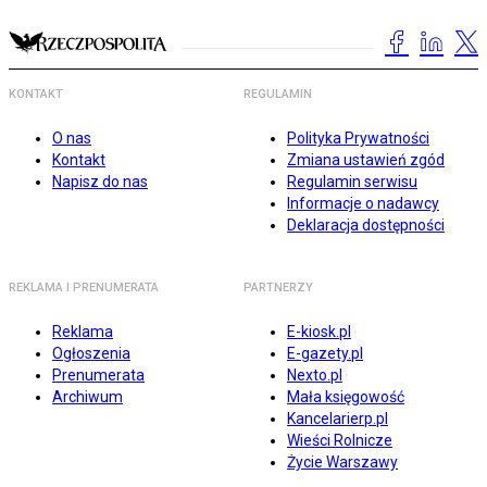
KONTAKT
REGULAMIN
O nas
Polityka Prywatności
Kontakt
Zmiana ustawień zgód
Napisz do nas
Regulamin serwisu
Informacje o nadawcy
Deklaracja dostępności
REKLAMA I PRENUMERATA
PARTNERZY
Reklama
E-kiosk.pl
Ogłoszenia
E-gazety.pl
Prenumerata
Nexto.pl
Archiwum
Mała księgowość
Kancelarierp.pl
Wieści Rolnicze
Życie Warszawy