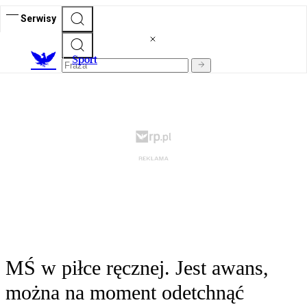
Serwisy
S
port
MŚ w piłce ręcznej. Jest awans,
można na moment odetchnąć