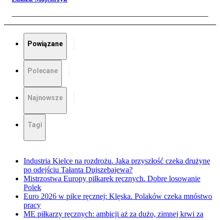
Powiązane
Polecane
Najnowsze
Tagi
Industria Kielce na rozdrożu. Jaka przyszłość czeka drużynę
po odejściu Tałanta Dujszebajewa?
Mistrzostwa Europy piłkarek ręcznych. Dobre losowanie
Polek
Euro 2026 w piłce ręcznej: Klęska. Polaków czeka mnóstwo
pracy
ME piłkarzy ręcznych: ambicji aż za dużo, zimnej krwi za