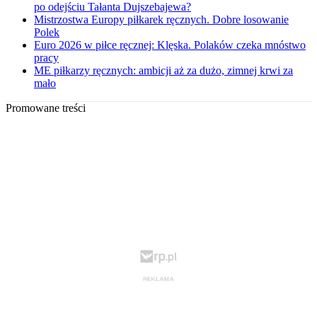
po odejściu Tałanta Dujszebajewa?
Mistrzostwa Europy piłkarek ręcznych. Dobre losowanie
Polek
Euro 2026 w piłce ręcznej: Klęska. Polaków czeka mnóstwo
pracy
ME piłkarzy ręcznych: ambicji aż za dużo, zimnej krwi za
mało
Promowane treści