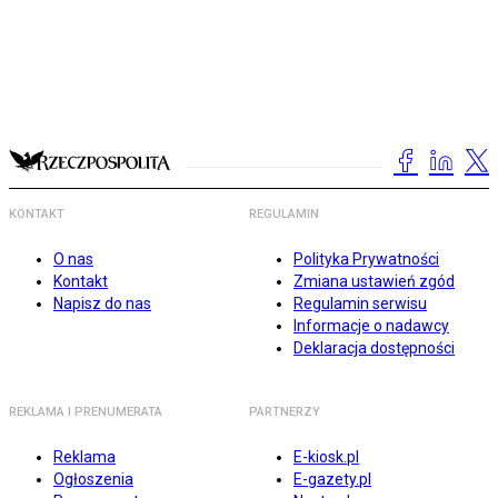
KONTAKT
REGULAMIN
O nas
Polityka Prywatności
Kontakt
Zmiana ustawień zgód
Napisz do nas
Regulamin serwisu
Informacje o nadawcy
Deklaracja dostępności
REKLAMA I PRENUMERATA
PARTNERZY
Reklama
E-kiosk.pl
Ogłoszenia
E-gazety.pl