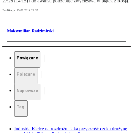
27:28 (14:15) i do awansu potrzebuje zwycięstwa w piątek z Rosją.
Publikacja:
15.01.2014 22:32
Maksymilian Radzimirski
Powiązane
Polecane
Najnowsze
Tagi
Industria Kielce na rozdrożu. Jaka przyszłość czeka drużynę