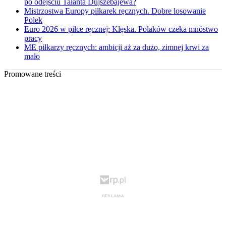
po odejściu Tałanta Dujszebajewa?
Mistrzostwa Europy piłkarek ręcznych. Dobre losowanie
Polek
Euro 2026 w piłce ręcznej: Klęska. Polaków czeka mnóstwo
pracy
ME piłkarzy ręcznych: ambicji aż za dużo, zimnej krwi za
mało
Promowane treści