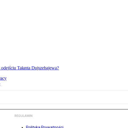
o odejściu Tałanta Dujszebajewa?
racy
o
REGULAMIN
Polityka Prywatności