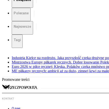
Polecane
Najnowsze
Tagi
Industria Kielce na rozdrożu. Jaka przyszłość czeka drużynę p
Mistrzostwa Europy piłkarek ręcznych. Dobre losowanie Polek
Euro 2026 w piłce ręcznej: Klęska. Polaków czeka mnóstwo p
ME piłkarzy ręcznych: ambicji aż za dużo, zimnej krwi za mał
Promowane treści
KONTAKT
O nas