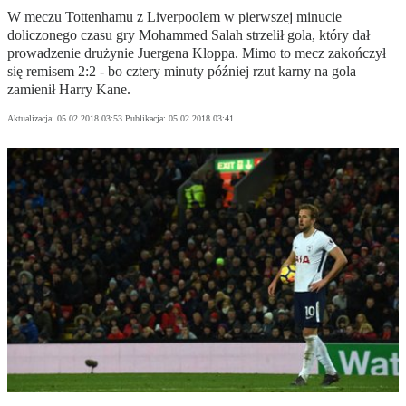
W meczu Tottenhamu z Liverpoolem w pierwszej minucie
doliczonego czasu gry Mohammed Salah strzelił gola, który dał
prowadzenie drużynie Juergena Kloppa. Mimo to mecz zakończył
się remisem 2:2 - bo cztery minuty później rzut karny na gola
zamienił Harry Kane.
Aktualizacja:
05.02.2018 03:53
Publikacja:
05.02.2018 03:41