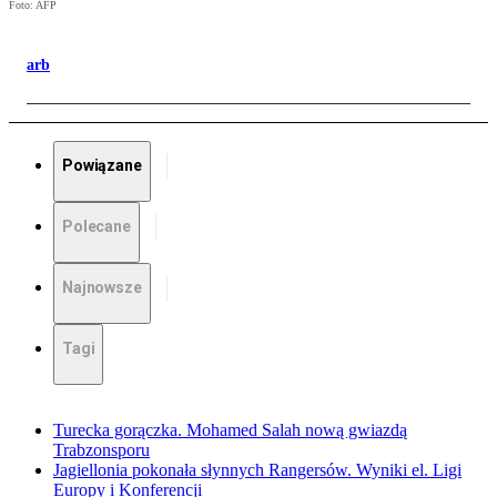
Foto: AFP
arb
Powiązane
Polecane
Najnowsze
Tagi
Turecka gorączka. Mohamed Salah nową gwiazdą
Trabzonsporu
Jagiellonia pokonała słynnych Rangersów. Wyniki el. Ligi
Europy i Konferencji