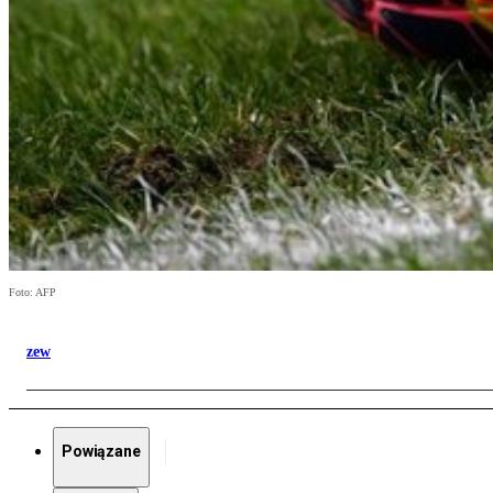
Foto: AFP
zew
Powiązane