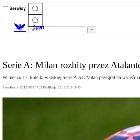
Serwisy
S
port
Serie A: Milan rozbity przez Atalant
W meczu 17. kolejki włoskiej Serie A AC Milan przegrał na wyjeździe
Aktualizacja:
22.12.2019 17:22
Publikacja:
22.12.2019 16:53