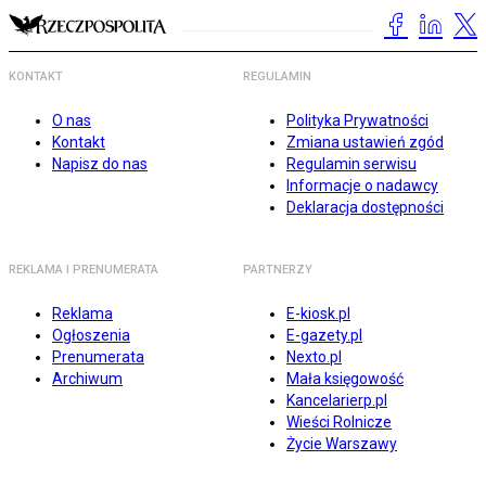
KONTAKT
REGULAMIN
O nas
Polityka Prywatności
Kontakt
Zmiana ustawień zgód
Napisz do nas
Regulamin serwisu
Informacje o nadawcy
Deklaracja dostępności
REKLAMA I PRENUMERATA
PARTNERZY
Reklama
E-kiosk.pl
Ogłoszenia
E-gazety.pl
Prenumerata
Nexto.pl
Archiwum
Mała księgowość
Kancelarierp.pl
Wieści Rolnicze
Życie Warszawy