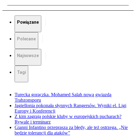
Powiązane
Polecane
Najnowsze
Tagi
Turecka gorączka. Mohamed Salah nową gwiazdą
Trabzonsporu
Jagiellonia pokonała słynnych Rangersów. Wyniki el. Ligi
Europy i Konferencji
Z kim zagrają polskie kluby w europejskich pucharach?
Rywale i terminarz
Gianni Infantino przeprasza za błędy, ale też ostrzega. „Nie
będzie tolerancji dla ataków”