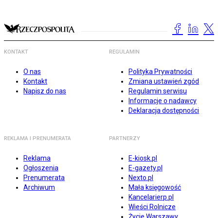
KONTAKT
REGULAMIN
O nas
Polityka Prywatności
Kontakt
Zmiana ustawień zgód
Napisz do nas
Regulamin serwisu
Informacje o nadawcy
Deklaracja dostępności
REKLAMA I PRENUMERATA
PARTNERZY
Reklama
E-kiosk.pl
Ogłoszenia
E-gazety.pl
Prenumerata
Nexto.pl
Archiwum
Mała księgowość
Kancelarierp.pl
Wieści Rolnicze
Życie Warszawy