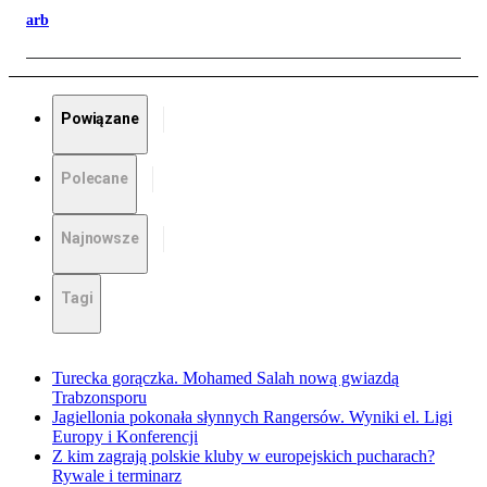
arb
Powiązane
Polecane
Najnowsze
Tagi
Turecka gorączka. Mohamed Salah nową gwiazdą
Trabzonsporu
Jagiellonia pokonała słynnych Rangersów. Wyniki el. Ligi
Europy i Konferencji
Z kim zagrają polskie kluby w europejskich pucharach?
Rywale i terminarz