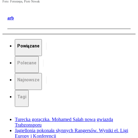
Foto: Fotorzepa, Piotr Nowak
arb
Powiązane
Polecane
Najnowsze
Tagi
Turecka gorączka. Mohamed Salah nową gwiazdą
Trabzonsporu
Jagiellonia pokonała słynnych Rangersów. Wyniki el. Ligi
Europy i Konferencji