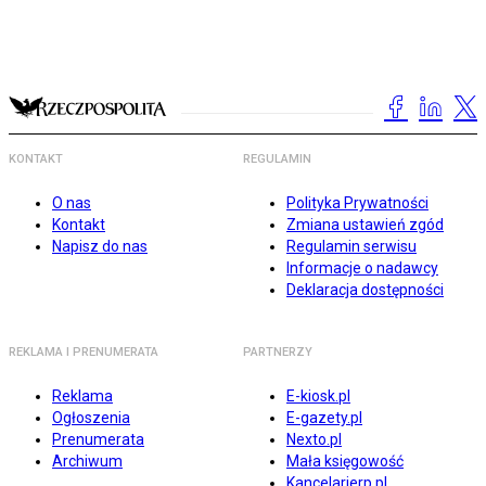
KONTAKT
REGULAMIN
O nas
Polityka Prywatności
Kontakt
Zmiana ustawień zgód
Napisz do nas
Regulamin serwisu
Informacje o nadawcy
Deklaracja dostępności
REKLAMA I PRENUMERATA
PARTNERZY
Reklama
E-kiosk.pl
Ogłoszenia
E-gazety.pl
Prenumerata
Nexto.pl
Archiwum
Mała księgowość
Kancelarierp.pl