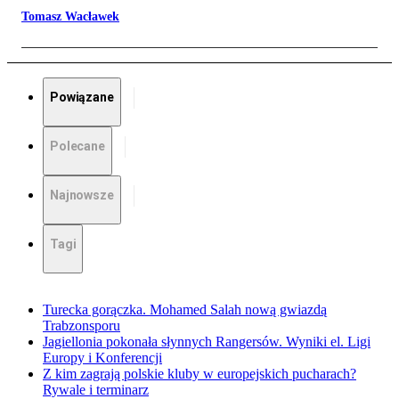
Tomasz Wacławek
Powiązane
Polecane
Najnowsze
Tagi
Turecka gorączka. Mohamed Salah nową gwiazdą
Trabzonsporu
Jagiellonia pokonała słynnych Rangersów. Wyniki el. Ligi
Europy i Konferencji
Z kim zagrają polskie kluby w europejskich pucharach?
Rywale i terminarz