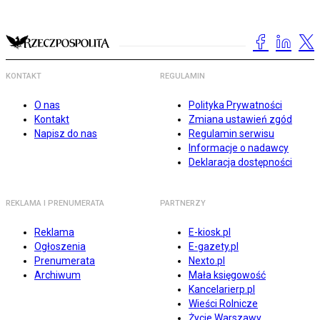
KONTAKT
REGULAMIN
O nas
Polityka Prywatności
Kontakt
Zmiana ustawień zgód
Napisz do nas
Regulamin serwisu
Informacje o nadawcy
Deklaracja dostępności
REKLAMA I PRENUMERATA
PARTNERZY
Reklama
E-kiosk.pl
Ogłoszenia
E-gazety.pl
Prenumerata
Nexto.pl
Archiwum
Mała księgowość
Kancelarierp.pl
Wieści Rolnicze
Życie Warszawy