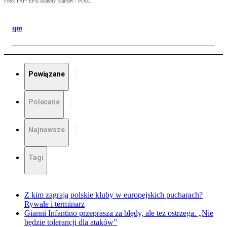
Foto: PAP/ EPA/Anatoly Maltsev / POOL
qm
Powiązane
Polecane
Najnowsze
Tagi
Z kim zagrają polskie kluby w europejskich pucharach?
Rywale i terminarz
Gianni Infantino przeprasza za błędy, ale też ostrzega. „Nie
będzie tolerancji dla ataków”