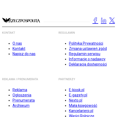
KONTAKT
REGULAMIN
O nas
Polityka Prywatności
Kontakt
Zmiana ustawień zgód
Napisz do nas
Regulamin serwisu
Informacje o nadawcy
Deklaracja dostępności
REKLAMA I PRENUMERATA
PARTNERZY
Reklama
E-kiosk.pl
Ogłoszenia
E-gazety.pl
Prenumerata
Nexto.pl
Archiwum
Mała księgowość
Kancelarierp.pl
Wieści Rolnicze