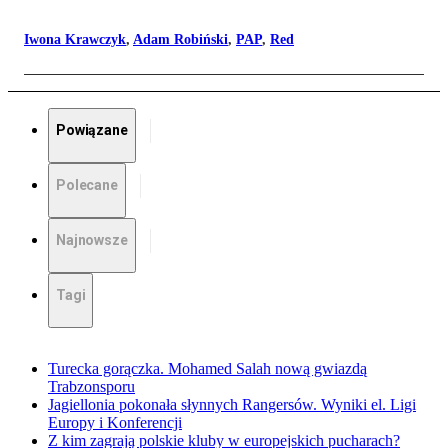
Iwona Krawczyk
,
Adam Robiński
,
PAP
,
Red
Powiązane
Polecane
Najnowsze
Tagi
Turecka gorączka. Mohamed Salah nową gwiazdą
Trabzonsporu
Jagiellonia pokonała słynnych Rangersów. Wyniki el. Ligi
Europy i Konferencji
Z kim zagrają polskie kluby w europejskich pucharach?