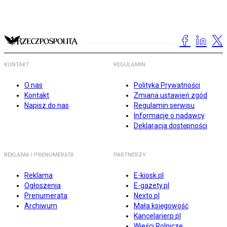
KONTAKT
REGULAMIN
O nas
Polityka Prywatności
Kontakt
Zmiana ustawień zgód
Napisz do nas
Regulamin serwisu
Informacje o nadawcy
Deklaracja dostępności
REKLAMA I PRENUMERATA
PARTNERZY
Reklama
E-kiosk.pl
Ogłoszenia
E-gazety.pl
Prenumerata
Nexto.pl
Archiwum
Mała księgowość
Kancelarierp.pl
Wieści Rolnicze