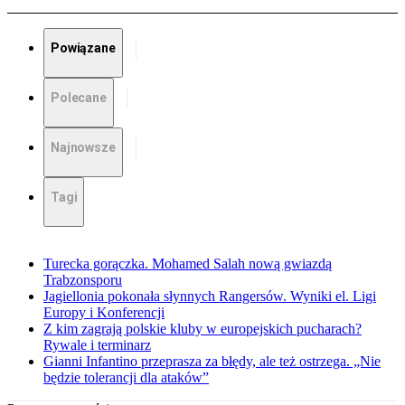
Powiązane
Polecane
Najnowsze
Tagi
Turecka gorączka. Mohamed Salah nową gwiazdą
Trabzonsporu
Jagiellonia pokonała słynnych Rangersów. Wyniki el. Ligi
Europy i Konferencji
Z kim zagrają polskie kluby w europejskich pucharach?
Rywale i terminarz
Gianni Infantino przeprasza za błędy, ale też ostrzega. „Nie
będzie tolerancji dla ataków”