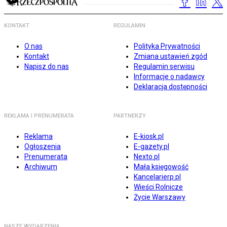
KONTAKT
REGULAMIN
O nas
Polityka Prywatności
Kontakt
Zmiana ustawień zgód
Napisz do nas
Regulamin serwisu
Informacje o nadawcy
Deklaracja dostępności
REKLAMA I PRENUMERATA
PARTNERZY
Reklama
E-kiosk.pl
Ogłoszenia
E-gazety.pl
Prenumerata
Nexto.pl
Archiwum
Mała księgowość
Kancelarierp.pl
Wieści Rolnicze
Życie Warszawy
NASZE WYDARZENIA