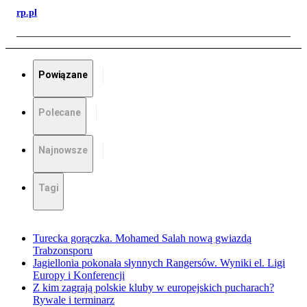
rp.pl
Powiązane
Polecane
Najnowsze
Tagi
Turecka gorączka. Mohamed Salah nową gwiazdą
Trabzonsporu
Jagiellonia pokonała słynnych Rangersów. Wyniki el. Ligi
Europy i Konferencji
Z kim zagrają polskie kluby w europejskich pucharach?
Rywale i terminarz