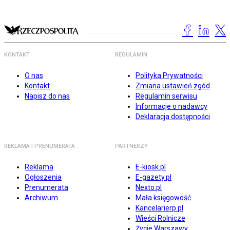
KONTAKT
REGULAMIN
O nas
Polityka Prywatności
Kontakt
Zmiana ustawień zgód
Napisz do nas
Regulamin serwisu
Informacje o nadawcy
Deklaracja dostępności
REKLAMA I PRENUMERATA
PARTNERZY
Reklama
E-kiosk.pl
Ogłoszenia
E-gazety.pl
Prenumerata
Nexto.pl
Archiwum
Mała księgowość
Kancelarierp.pl
Wieści Rolnicze
Życie Warszawy