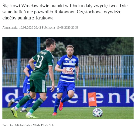
Śląskowi Wrocław dwie bramki w Płocku dały zwycięstwo. Tyle
samo trafień nie pozwoliło Rakowowi Częstochowa wywieźć
choćby punktu z Krakowa.
Aktualizacja:
10.06.2020 20:42
Publikacja:
10.06.2020 20:36
Foto: fot. Michał Łada / Wisła Płock S.A.