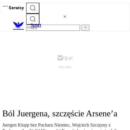
Serwisy
S
port
Ból Juergena, szczęście Arsene’a
Juergen Klopp bez Pucharu Niemiec, Wojciech Szczęsny z