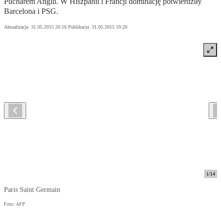
Pucharem Anglii. W Hiszpanii i Francji dominację potwierdziły
Barcelona i PSG.
Aktualizacja:
31.05.2015 20:16
Publikacja:
31.05.2015 19:20
1
/
14
Paris Saint Germain
Foto: AFP