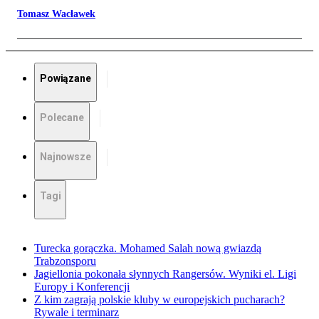
Tomasz Wacławek
Powiązane
Polecane
Najnowsze
Tagi
Turecka gorączka. Mohamed Salah nową gwiazdą
Trabzonsporu
Jagiellonia pokonała słynnych Rangersów. Wyniki el. Ligi
Europy i Konferencji
Z kim zagrają polskie kluby w europejskich pucharach?
Rywale i terminarz