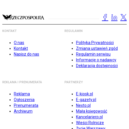
KONTAKT
REGULAMIN
O nas
Polityka Prywatności
Kontakt
Zmiana ustawień zgód
Napisz do nas
Regulamin serwisu
Informacje o nadawcy
Deklaracja dostępności
REKLAMA I PRENUMERATA
PARTNERZY
Reklama
E-kiosk.pl
Ogłoszenia
E-gazety.pl
Prenumerata
Nexto.pl
Archiwum
Mała księgowość
Kancelarierp.pl
Wieści Rolnicze
Życie Warszawy