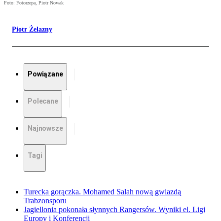
Foto: Fotorzepa, Piotr Nowak
Piotr Żelazny
Powiązane
Polecane
Najnowsze
Tagi
Turecka gorączka. Mohamed Salah nową gwiazdą
Trabzonsporu
Jagiellonia pokonała słynnych Rangersów. Wyniki el. Ligi
Europy i Konferencji