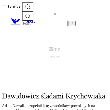
Serwisy
S
port
Dawidowicz śladami Krychowiaka
Adam Nawałka uzupełnił listę zawodników powołanych na