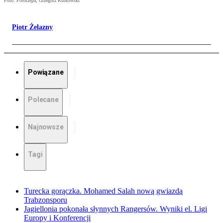
Foto: Fotorzepa, Grzegorz Rutkowski
Piotr Żelazny
Powiązane
Polecane
Najnowsze
Tagi
Turecka gorączka. Mohamed Salah nową gwiazdą
Trabzonsporu
Jagiellonia pokonała słynnych Rangersów. Wyniki el. Ligi
Europy i Konferencji