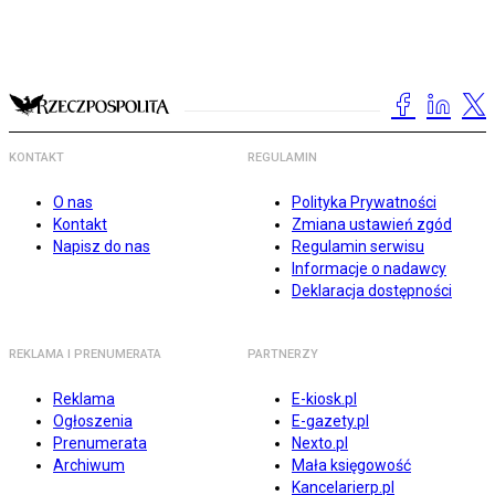
KONTAKT
REGULAMIN
O nas
Polityka Prywatności
Kontakt
Zmiana ustawień zgód
Napisz do nas
Regulamin serwisu
Informacje o nadawcy
Deklaracja dostępności
REKLAMA I PRENUMERATA
PARTNERZY
Reklama
E-kiosk.pl
Ogłoszenia
E-gazety.pl
Prenumerata
Nexto.pl
Archiwum
Mała księgowość
Kancelarierp.pl