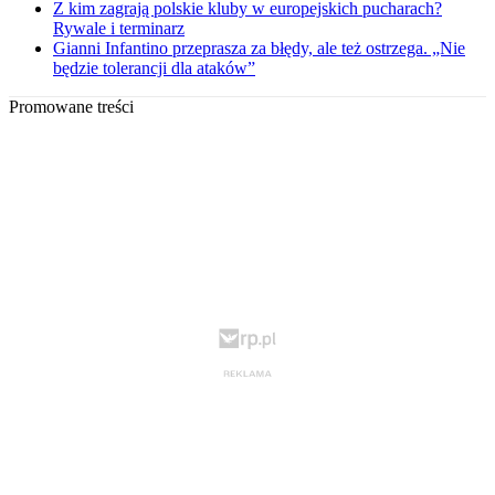
Z kim zagrają polskie kluby w europejskich pucharach?
Rywale i terminarz
Gianni Infantino przeprasza za błędy, ale też ostrzega. „Nie
będzie tolerancji dla ataków”
Promowane treści