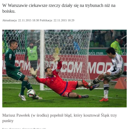
W Warszawie ciekawsze rzeczy działy się na trybunach niż na
boisku.
Aktualizacja:
22.11.2015 18:38
Publikacja:
22.11.2015 18:29
Mariusz Pawełek (w środku) popełnił błąd, który kosztował Śląsk trzy
punkty