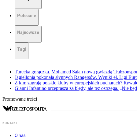
Polecane
Najnowsze
Tagi
Turecka gorączka. Mohamed Salah nową gwiazdą Trabzonspo
Jagiellonia pokonała słynnych Rangersów. Wyniki el. Ligi Eur
Z kim zagrają polskie kluby w europejskich pucharach? Rywale
Gianni Infantino przeprasza za błędy, ale też ostrzega. „Nie będ
Promowane treści
KONTAKT
O nas