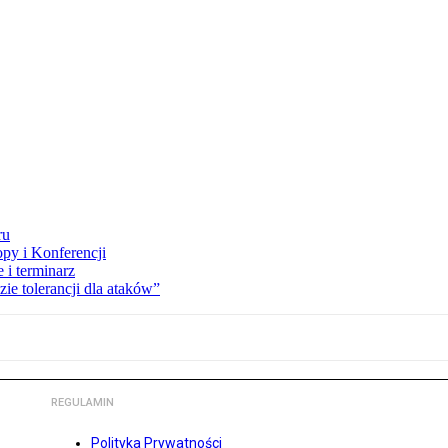
ru
opy i Konferencji
 i terminarz
zie tolerancji dla ataków”
REGULAMIN
Polityka Prywatności