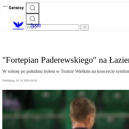
Serwisy
S
port
"Fortepian Paderewskiego" na Łazi
W sobotę po południu byłem w Teatrze Wielkim na koncercie symfoni
Publikacja:
01.10.2024 04:30