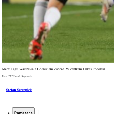
Mecz Legii Warszawa z Górnikiem Zabrze. W centrum Lukas Podolski
Foto: PAP/Leszek Szymański
Stefan Szczepłek
Powiązane