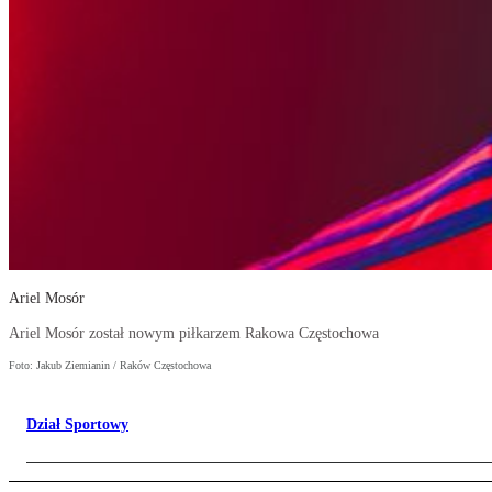
Ariel Mosór
Ariel Mosór został nowym piłkarzem Rakowa Częstochowa
Foto: Jakub Ziemianin / Raków Częstochowa
Dział Sportowy