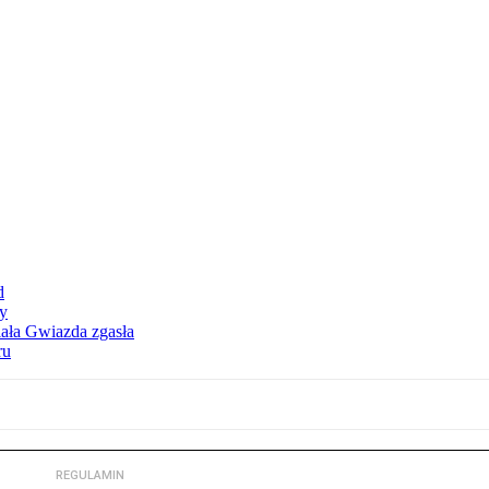
d
dy
iała Gwiazda zgasła
ru
REGULAMIN