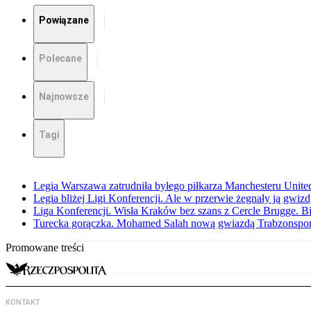
Powiązane
Polecane
Najnowsze
Tagi
Legia Warszawa zatrudniła byłego piłkarza Manchesteru Unite
Legia bliżej Ligi Konferencji. Ale w przerwie żegnały ją gwiz
Liga Konferencji. Wisła Kraków bez szans z Cercle Brugge. B
Turecka gorączka. Mohamed Salah nową gwiazdą Trabzonspo
Promowane treści
KONTAKT