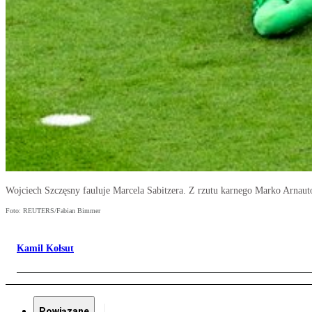
Wojciech Szczęsny fauluje Marcela Sabitzera. Z rzutu karnego Marko Arnautovi
Foto: REUTERS/Fabian Bimmer
Kamil Kołsut
Powiązane