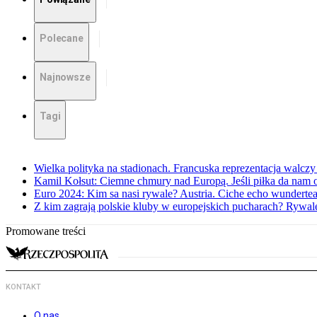
Polecane
Najnowsze
Tagi
Wielka polityka na stadionach. Francuska reprezentacja walczy
Kamil Kołsut: Ciemne chmury nad Europą. Jeśli piłka da nam o
Euro 2024: Kim sa nasi rywale? Austria. Ciche echo wundert
Z kim zagrają polskie kluby w europejskich pucharach? Rywale
Promowane treści
KONTAKT
O nas