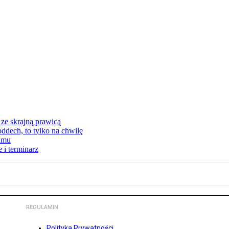
 ze skrajną prawicą
ddech, to tylko na chwilę
eamu
 i terminarz
REGULAMIN
Polityka Prywatności