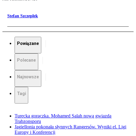
Stefan Szczepłek
Powiązane
Polecane
Najnowsze
Tagi
Turecka gorączka. Mohamed Salah nową gwiazdą
Trabzonsporu
Jagiellonia pokonała słynnych Rangersów. Wyniki el. Ligi
Europy i Konferencji