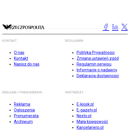
KONTAKT
REGULAMIN
O nas
Polityka Prywatności
Kontakt
Zmiana ustawień zgód
Napisz do nas
Regulamin serwisu
Informacje o nadawcy
Deklaracja dostępności
REKLAMA I PRENUMERATA
PARTNERZY
Reklama
E-kiosk.pl
Ogłoszenia
E-gazety.pl
Prenumerata
Nexto.pl
Archiwum
Mała księgowość
Kancelarierp.pl