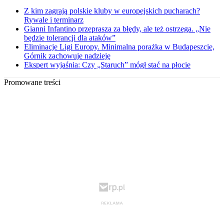
Z kim zagrają polskie kluby w europejskich pucharach?
Rywale i terminarz
Gianni Infantino przeprasza za błędy, ale też ostrzega. „Nie
będzie tolerancji dla ataków”
Eliminacje Ligi Europy. Minimalna porażka w Budapeszcie,
Górnik zachowuje nadzieję
Ekspert wyjaśnia: Czy „Staruch” mógł stać na płocie
Promowane treści