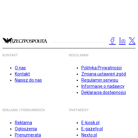
KONTAKT
REGULAMIN
O nas
Polityka Prywatności
Kontakt
Zmiana ustawień zgód
Napisz do nas
Regulamin serwisu
Informacje o nadawcy
Deklaracja dostępności
REKLAMA I PRENUMERATA
PARTNERZY
Reklama
E-kiosk.pl
Ogłoszenia
E-gazety.pl
Prenumerata
Nexto.pl