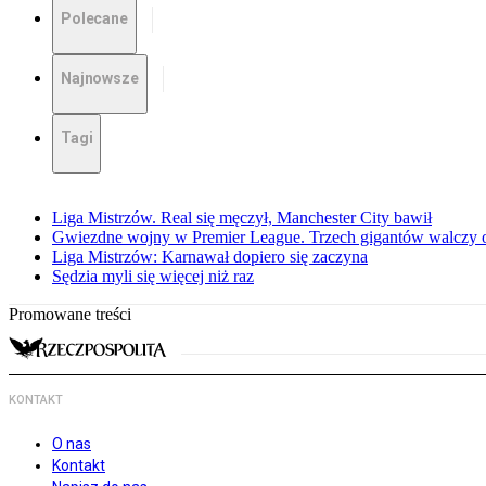
Polecane
Najnowsze
Tagi
Liga Mistrzów. Real się męczył, Manchester City bawił
Gwiezdne wojny w Premier League. Trzech gigantów walczy o
Liga Mistrzów: Karnawał dopiero się zaczyna
Sędzia myli się więcej niż raz
Promowane treści
KONTAKT
O nas
Kontakt