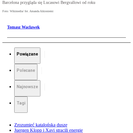
Barcelona przygląda się Lucasowi Bergvallowi od roku
Foto: Wikimedia/ fot. Amanda Aikioniemi
Tomasz Wacławek
Powiązane
Polecane
Najnowsze
Tagi
Zrozumieć katalońską duszę
Juergen Klopp i Xavi stracili energię