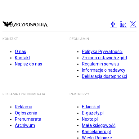
KONTAKT
REGULAMIN
O nas
Polityka Prywatności
Kontakt
Zmiana ustawień zgód
Napisz do nas
Regulamin serwisu
Informacje o nadawcy
Deklaracja dostępności
REKLAMA I PRENUMERATA
PARTNERZY
Reklama
E-kiosk.pl
Ogłoszenia
E-gazety.pl
Prenumerata
Nexto.pl
Archiwum
Mała księgowość
Kancelarierp.pl
Wieści Rolnicze