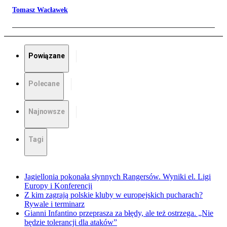
Tomasz Wacławek
Powiązane
Polecane
Najnowsze
Tagi
Jagiellonia pokonała słynnych Rangersów. Wyniki el. Ligi
Europy i Konferencji
Z kim zagrają polskie kluby w europejskich pucharach?
Rywale i terminarz
Gianni Infantino przeprasza za błędy, ale też ostrzega. „Nie
będzie tolerancji dla ataków”