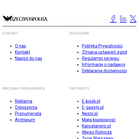
KONTAKT
REGULAMIN
O nas
Polityka Prywatności
Kontakt
Zmiana ustawień zgód
Napisz do nas
Regulamin serwisu
Informacje o nadawcy
Deklaracja dostępności
REKLAMA I PRENUMERATA
PARTNERZY
Reklama
E-kiosk.pl
Ogłoszenia
E-gazety.pl
Prenumerata
Nexto.pl
Archiwum
Mała księgowość
Kancelarierp.pl
Wieści Rolnicze
Życie Warszawy