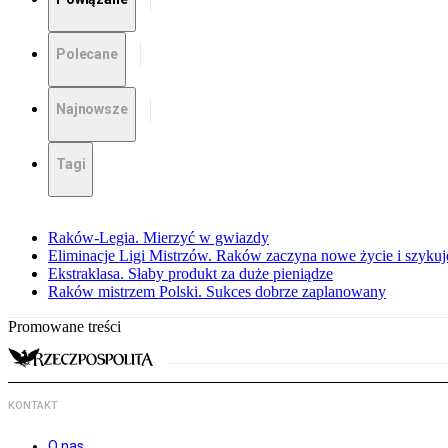
Polecane
Najnowsze
Tagi
Raków-Legia. Mierzyć w gwiazdy
Eliminacje Ligi Mistrzów. Raków zaczyna nowe życie i szykuje
Ekstraklasa. Słaby produkt za duże pieniądze
Raków mistrzem Polski. Sukces dobrze zaplanowany
Promowane treści
KONTAKT
O nas