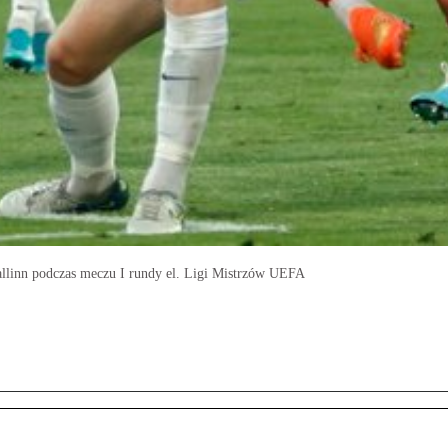
llinn podczas meczu I rundy el. Ligi Mistrzów UEFA