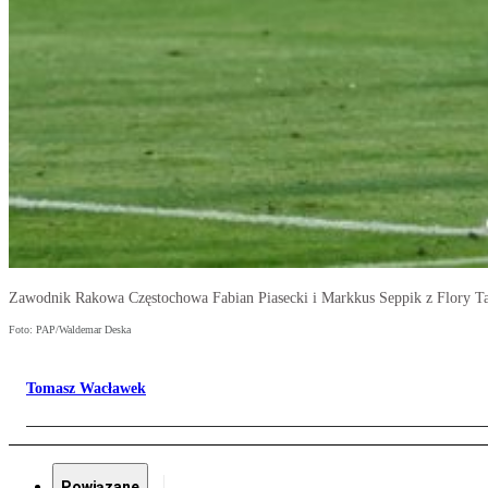
Zawodnik Rakowa Częstochowa Fabian Piasecki i Markkus Seppik z Flory Ta
Foto: PAP/Waldemar Deska
Tomasz Wacławek
Powiązane