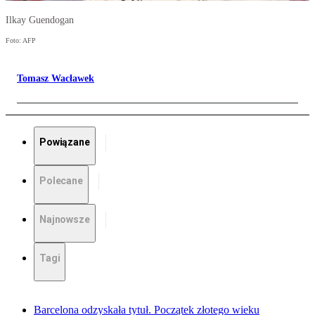
Ilkay Guendogan
Foto: AFP
Tomasz Wacławek
Powiązane
Polecane
Najnowsze
Tagi
Barcelona odzyskała tytuł. Początek złotego wieku