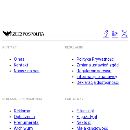
KONTAKT
REGULAMIN
O nas
Polityka Prywatności
Kontakt
Zmiana ustawień zgód
Napisz do nas
Regulamin serwisu
Informacje o nadawcy
Deklaracja dostępności
REKLAMA I PRENUMERATA
PARTNERZY
Reklama
E-kiosk.pl
Ogłoszenia
E-gazety.pl
Prenumerata
Nexto.pl
Archiwum
Mała księgowość