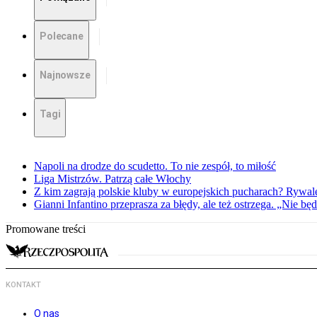
Polecane
Najnowsze
Tagi
Napoli na drodze do scudetto. To nie zespół, to miłość
Liga Mistrzów. Patrzą całe Włochy
Z kim zagrają polskie kluby w europejskich pucharach? Rywale
Gianni Infantino przeprasza za błędy, ale też ostrzega. „Nie będ
Promowane treści
KONTAKT
O nas