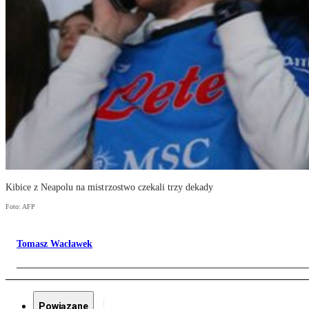
Kibice z Neapolu na mistrzostwo czekali trzy dekady
Foto: AFP
Tomasz Wacławek
Powiązane