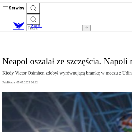
Serwisy
S
port
Neapol oszalał ze szczęścia. Napoli
Kiedy Victor Osimhen zdobył wyrównującą bramkę w meczu z Udines
Publikacja:
05.05.2023 06:32