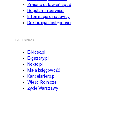
Zmiana ustawień zgód
Regulamin serwisu
Informacje o nadawcy
Deklaracja dostępności
PARTNERZY
E-kiosk.pl
E-gazety.pl
Nexto.pl
Mała księgowość
Kancelarierp.pl
Wieści Rolnicze
Życie Warszawy